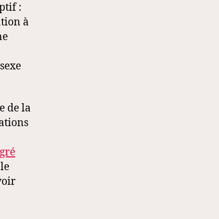
tif :
ation à
ne
 sexe
e de la
ations
gré
le
voir