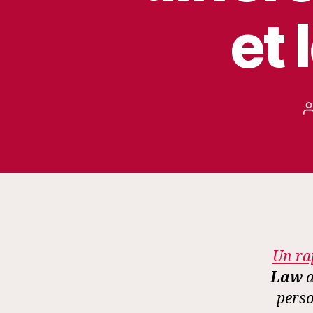
et 
l
Un ra
Law
a
perso