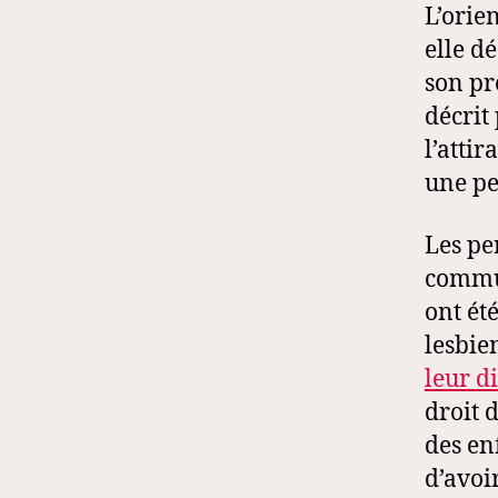
L’orie
elle dé
son pr
décrit
l’atti
une pe
Les pe
commun
ont ét
lesbie
leur d
droit d
des enf
d’avoi