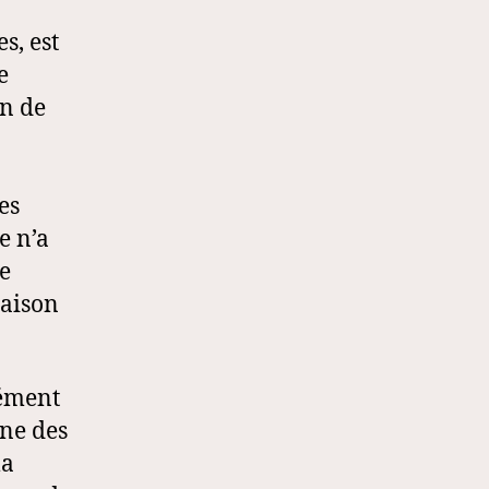
s, est
e
en de
es
e n’a
de
raison
mément
une des
la