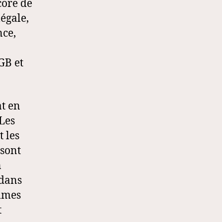
core de
égale,
nce,
GB et
at en
 Les
 les
 sont
n
 dans
ommes
t