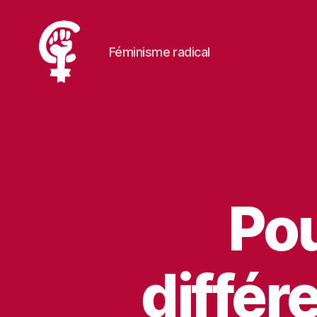
Féminisme radical
RadCaen
Pou
différ