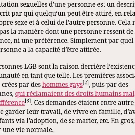
ntation sexuelles d’une personne est un descrip
crit par qui quelqu’un peut être attiré, en rel
opre sexe et à celui de l’autre personne. Cela 
 pas la manière dont une personne ressent de
rance, ni une préférence. Simplement par quel
rsonne a la capacité d’être attirée.
rsonnes LGB sont la raison derrière l’existenc
auté en tant que telle. Les premières associ
[2]
é crées par des
hommes gays
, puis par des
nnes,
qui réclamaient des droits humains mal
[3]
ifférence
. Ces demandes étaient entre autre 
e garder leur travail, de vivre en famille, d’a
ants via l’adoption, de se marier, etc. En gros,
r une vie normale.