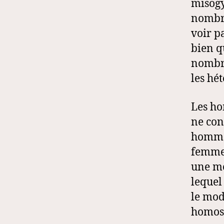
misogy
nombre
voir p
bien q
nombre
les hét
Les ho
ne con
hommes
femmes
une me
lequel
le mod
homose