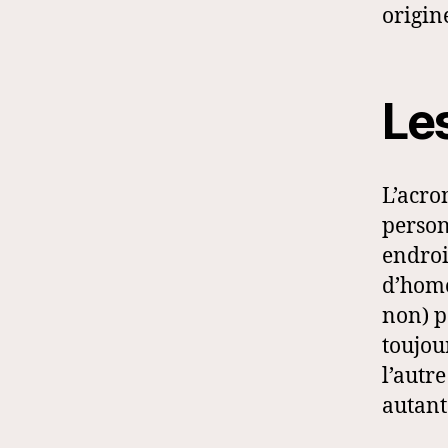
origin
Le
L’acro
person
endroi
d’homo
non) p
toujou
l’autr
autant