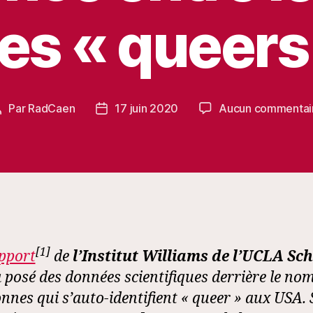
les « queers
Par
RadCaen
17 juin 2020
Aucun commentai
Auteur
Date
de
de
’article
l’article
[1]
pport
de
l’Institut Williams de l’UCLA Sch
 posé des données scientifiques derrière le no
nnes qui s’auto-identifient « queer » aux USA. S