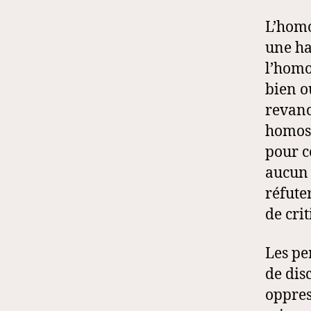
L’homo
une ha
l’homo
bien o
revanc
homose
pour c
aucun 
réfute
de cri
Les pe
de dis
oppres