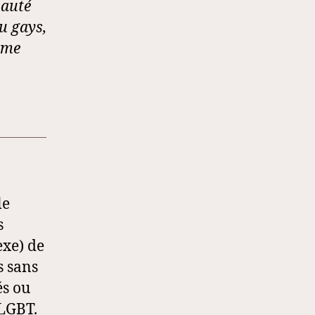
auté
ou gays,
omme
le
s
exe) de
s sans
és ou
 LGBT.