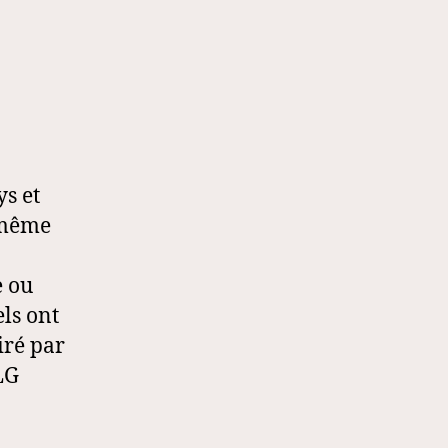
s et
 même
e ou
ls ont
iré par
LG