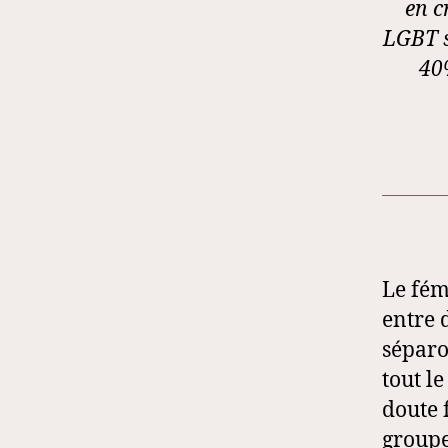
en c
LGBT s
40%
Le fém
entre 
séparo
tout le
doute 
groupe