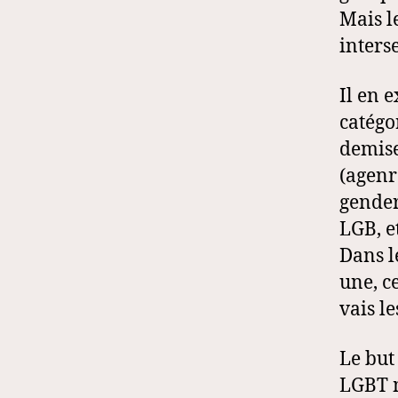
Mais l
inters
Il en 
catégo
demise
(agenr
gender
LGB, e
Dans l
une, ce
vais l
Le but
LGBT m