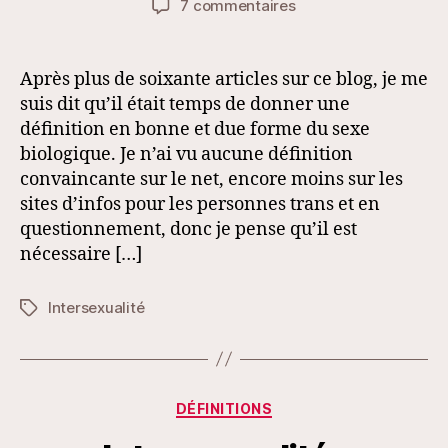
sur
7 commentaires
l’article
l’article
Le
sexe
biologique
Après plus de soixante articles sur ce blog, je me
:
suis dit qu’il était temps de donner une
Définition
définition en bonne et due forme du sexe
biologique. Je n’ai vu aucune définition
convaincante sur le net, encore moins sur les
sites d’infos pour les personnes trans et en
questionnement, donc je pense qu’il est
nécessaire […]
Intersexualité
Étiquettes
Catégories
DÉFINITIONS