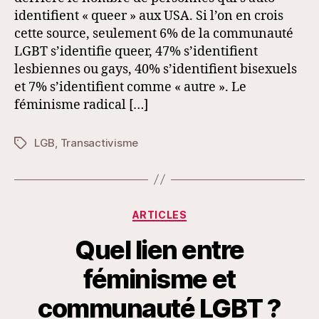
les
identifient « queer » aux USA. Si l’on en crois
gays
cette source, seulement 6% de la communauté
et
LGBT s’identifie queer, 47% s’identifient
les
« queers »
lesbiennes ou gays, 40% s’identifient bisexuels
?
et 7% s’identifient comme « autre ». Le
féminisme radical […]
LGB
,
Transactivisme
Étiquettes
Catégories
ARTICLES
Quel lien entre
féminisme et
communauté LGBT ?