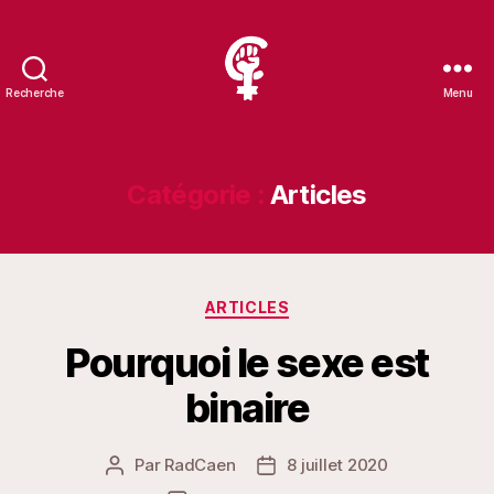
Recherche
Menu
RadCaen
Catégorie :
Articles
Catégories
ARTICLES
Pourquoi le sexe est
binaire
Par
RadCaen
8 juillet 2020
Auteur
Date
de
de