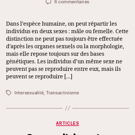
sur
6 commentaires
l’article
l’article
Pourquoi
le
sexe
Dans l’espèce humaine, on peut répartir les
est
individus en deux sexes : mâle ou femelle. Cette
binaire
distinction ne peut pas toujours être effectuée
d’après les organes sexuels ou la morphologie,
mais elle repose toujours sur des bases
génétiques. Les individus d’un même sexe ne
peuvent pas se reproduire entre eux, mais ils
peuvent se reproduire […]
Intersexualité
,
Transactivisme
Étiquettes
Catégories
ARTICLES