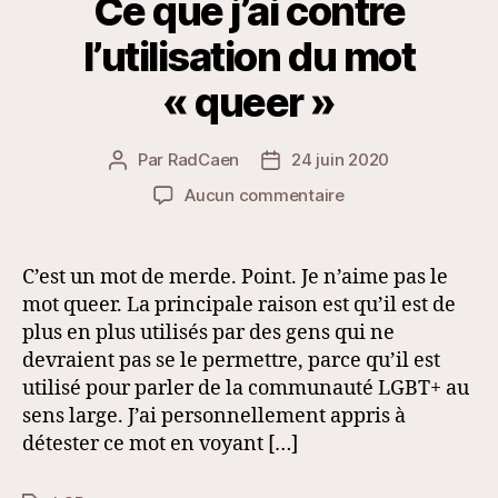
Ce que j’ai contre
l’utilisation du mot
« queer »
Par
RadCaen
24 juin 2020
Auteur
Date
de
de
sur
Aucun commentaire
l’article
l’article
Ce
que
j’ai
C’est un mot de merde. Point. Je n’aime pas le
contre
mot queer. La principale raison est qu’il est de
l’utilisation
plus en plus utilisés par des gens qui ne
du
devraient pas se le permettre, parce qu’il est
mot
utilisé pour parler de la communauté LGBT+ au
« queer »
sens large. J’ai personnellement appris à
détester ce mot en voyant […]