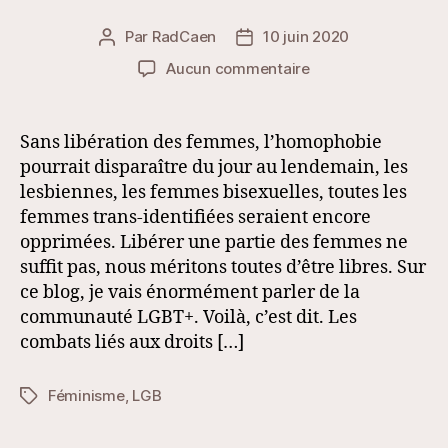
Par
RadCaen
10 juin 2020
Auteur
Date
de
de
sur
Aucun commentaire
l’article
l’article
Quel
lien
entre
Sans libération des femmes, l’homophobie
féminisme
pourrait disparaître du jour au lendemain, les
et
lesbiennes, les femmes bisexuelles, toutes les
communauté
femmes trans-identifiées seraient encore
LGBT
opprimées. Libérer une partie des femmes ne
?
suffit pas, nous méritons toutes d’être libres. Sur
ce blog, je vais énormément parler de la
communauté LGBT+. Voilà, c’est dit. Les
combats liés aux droits […]
Féminisme
,
LGB
Étiquettes