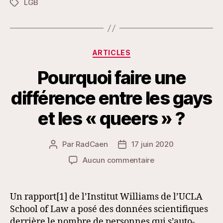
LGB
Étiquettes
Catégories
ARTICLES
Pourquoi faire une
différence entre les gays
et les « queers » ?
Par
RadCaen
17 juin 2020
Auteur
Date
de
de
sur
Aucun commentaire
l’article
l’article
Pourquoi
faire
une
Un rapport[1] de l’Institut Williams de l’UCLA
différence
School of Law a posé des données scientifiques
entre
derrière le nombre de personnes qui s’auto-