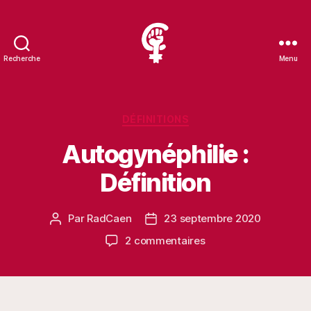
Recherche
Menu
RadCaen
Catégories
DÉFINITIONS
Autogynéphilie :
Définition
Par
RadCaen
23 septembre 2020
Auteur
Date
de
de
sur
2 commentaires
l’article
l’article
Autogynéphilie
:
Définition