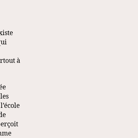
xiste
qui
rtout à
ée
les
l’école
de
erçoit
omme