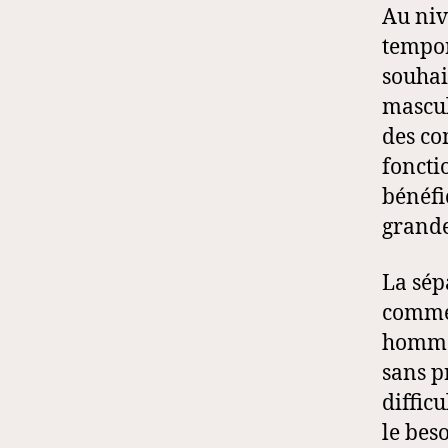
Au nive
tempor
souhai
mascul
des co
foncti
bénéfi
grande
La sép
comme 
hommes
sans p
diffic
le bes