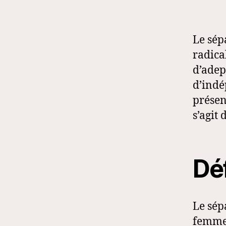
Le sép
radica
d’adept
d’indé
présen
s’agit
Déf
Le sép
femme,