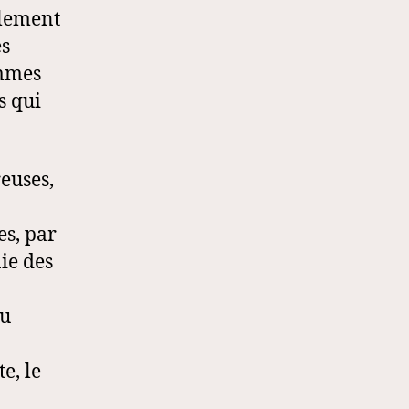
ulement
es
emmes
s qui
euses,
s, par
ie des
ou
e, le