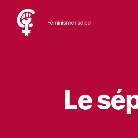
Féminisme radical
RadCaen
Le sép