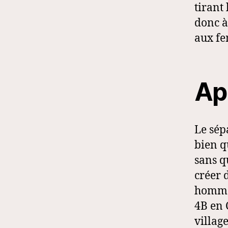
tirant 
donc à
aux fe
Ap
Le sép
bien q
sans qu
créer 
hommes
4B en 
villag