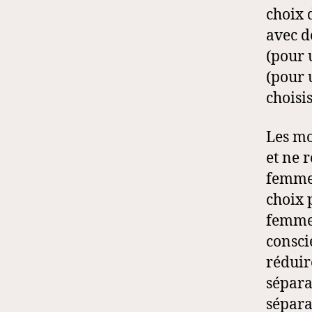
choix 
avec d
(pour 
(pour 
choisi
Les mo
et ne 
femme 
choix 
femme,
consci
réduir
séparat
sépara