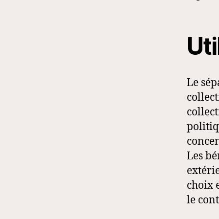
Uti
Le sép
collect
collec
politi
concen
Les bé
extéri
choix 
le con