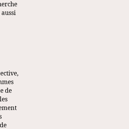
cherche
 aussi
ective,
emmes
le de
les
vement
s
 de