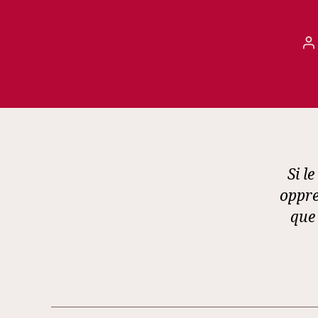
A
d
l’
Si l
oppre
que