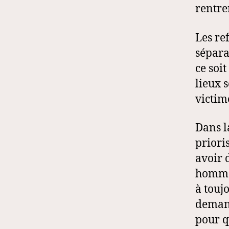
rentre
Les re
sépara
ce soi
lieux 
victim
Dans l
priori
avoir d
hommes
à touj
demand
pour q