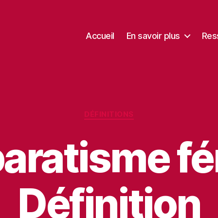
Accueil
En savoir plus
Res
Catégories
DÉFINITIONS
aratisme fé
Définition