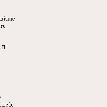
minisme
bre
 Il
e
tre le