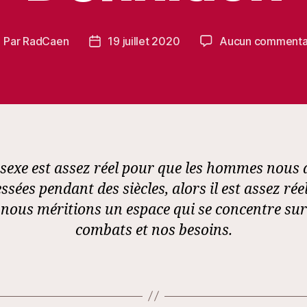
Par
RadCaen
19 juillet 2020
Aucun commenta
uteur
Date
e
de
article
l’article
e sexe est assez réel pour que les hommes nous 
ssées pendant des siècles, alors il est assez rée
 nous méritions un espace qui se concentre sur
combats et nos besoins.