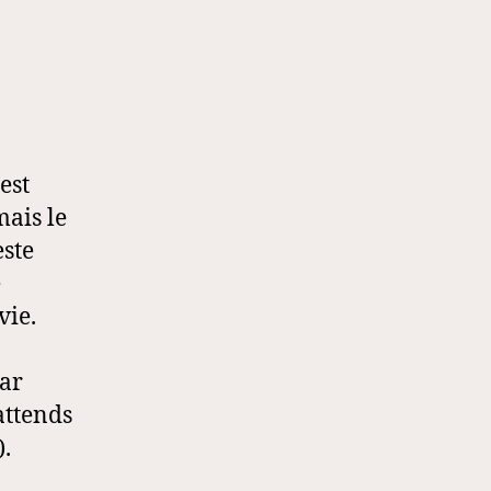
est
mais le
este
e
vie.
par
attends
).