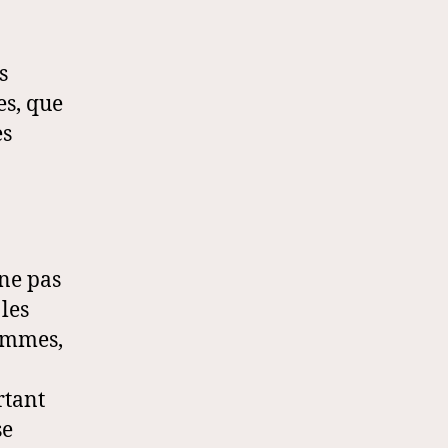
s
es, que
es
 ne pas
 les
femmes,
rtant
se